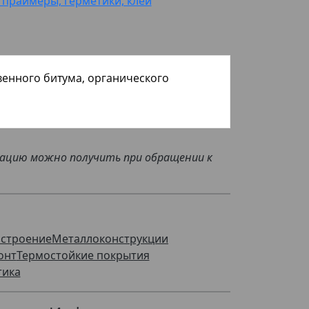
 праймеры, герметики, клеи
венного битума, органического
мацию можно получить при обращении к
строение
Металлоконструкции
онт
Термостойкие покрытия
тика