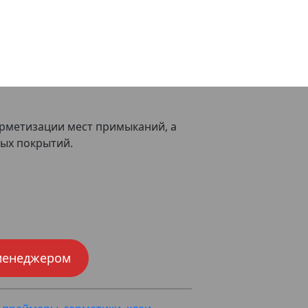
ерметизации мест примыканий, а
ных покрытий.
менеджером