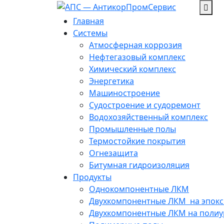
Перейти
к
Главная
содержанию
Системы
Атмосферная коррозия
Нефтегазовый комплекс
Химический комплекс
Энергетика
Машиностроение
Судостроение и судоремонт
Водохозяйственный комплекс
Промышленные полы
Термостойкие покрытия
Огнезащита
Битумная гидроизоляция
Продукты
Однокомпонентные ЛКМ
Двухкомпонентные ЛКМ ­ на эпок
Двухкомпонентные ЛКМ на полиу