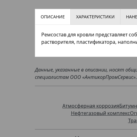
ОПИСАНИЕ
ХАРАКТЕРИСТИКИ
НАН
Ремсостав для кровли представляет со
растворителя, пластификатора, наполни
Данные, указанные в описании, носят об
специалистам ООО «АнтикорПромСервис».
Атмосферная коррозия
Битумн
Нефтегазовый комплекс
Ог
Тра