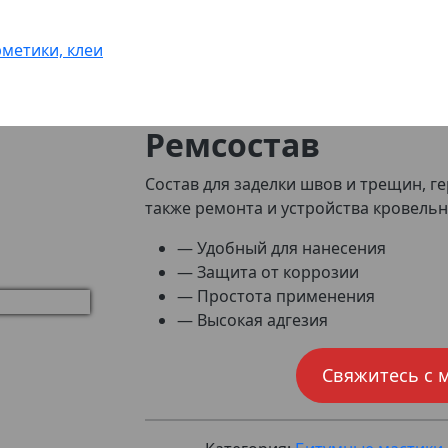
метики, клеи
Ремсостав
Состав для заделки швов и трещин, г
также ремонта и устройства кровель
— Удобный для нанесения
— Защита от коррозии
— Простота применения
— Высокая адгезия
Свяжитесь с 