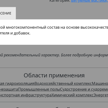
Категория:
Битумные мастики,
ЕСЕНИЕ
бой многокомпонентный состав на основе высококачест
теля и добавок.
щий рекомендательный характер. Более подробную инфор
Области применения
ая гидроизоляция
Водохозяйственный комплекс
Машино
незащита
Промышленные полы
Судостроение и судорем
нспортная инфраструктура
Химический комплекс
Энерге