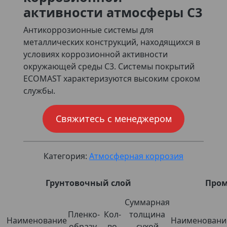
активности атмосферы С3
Антикоррозионные системы для
металлических конструкций, находящихся в
условиях коррозионной активности
окружающей среды С3. Системы покрытий
ECOMAST характеризуются высоким сроком
службы.
Свяжитесь с менеджером
Категория:
Атмосферная коррозия
Грунтовочный слой
Про
Суммарная
Пленко-
Кол-
толщина
Наименование
Наименовани
образу-
во
сухой