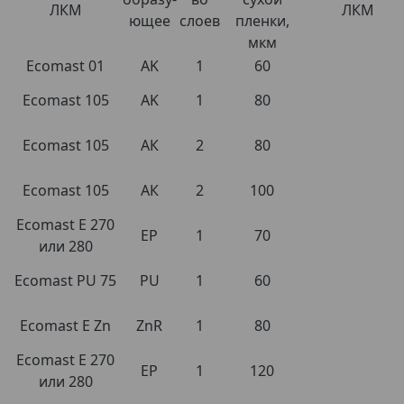
ЛКМ
ЛКМ
ющее
слоев
пленки,
мкм
Ecomast 01
АK
1
60
Ecomast 105
AK
1
80
Ecomast 105
АК
2
80
Ecomast 105
АК
2
100
Ecomast E 270
EP
1
70
или 280
Ecomast PU 75
PU
1
60
Ecomast E Zn
ZnR
1
80
Ecomast E 270
EP
1
120
или 280