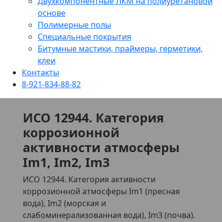
Двухкомпонентные ЛКМ на полиуретановой
основе
Полимерные полы
Специальные покрытия
Битумные мастики, праймеры, герметики,
клеи
Контакты
8-921-834-88-82
ИСО 12944. Категория
коррозионной
активности атмосферы
Im1, Im2, Im3
ИСО 12944. Категория активности
коррозионной атмосферы Im1 (пресная
вода), Im2 (морская и
слабоминерализованная вода), Im3 (почва).