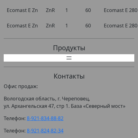
Ecomast E Zn
ZnR
1
60
Ecomast E 280
Ecomast E Zn
ZnR
1
60
Ecomast E 280
Продукты
Контакты
Офис продаж:
Вологодская область, г. Череповец,
ул. Архангельская 47, стр 1. База «Северный мост»
Телефон:
8-921-834-88-82
Телефон:
8-921-824-82-34