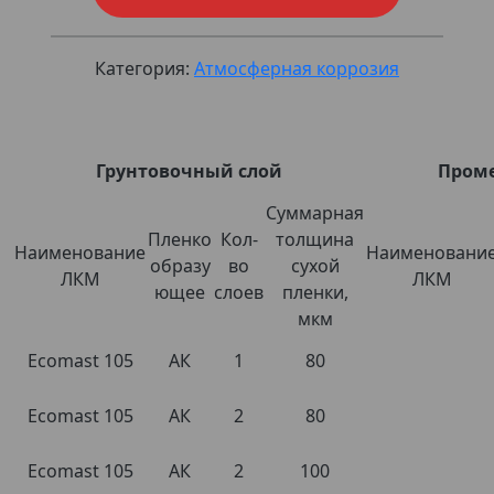
Категория:
Атмосферная коррозия
Грунтовочный слой
Пром
Суммарная
Пленко
Кол-
толщина
Наименование
Наименовани
образу
во
сухой
ЛКМ
ЛКМ
ющее
слоев
пленки,
мкм
Ecomast 105
АК
1
80
Ecomast 105
АК
2
80
Ecomast 105
АК
2
100