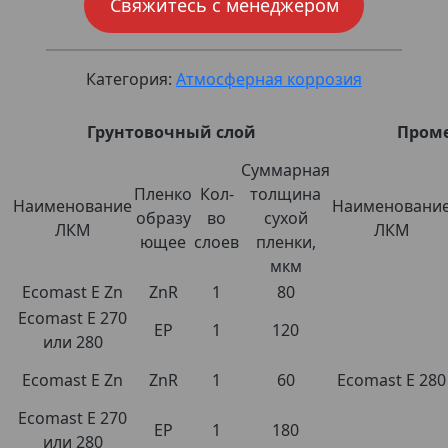
Свяжитесь с менеджером
Категория:
Атмосферная коррозия
Грунтовочный слой
Пром
Суммарная
Пленко
Кол-
толщина
Наименование
Наименовани
образу
во
сухой
ЛКМ
ЛКМ
ющее
слоев
пленки,
мкм
Ecomast E Zn
ZnR
1
80
Ecomast E 270
EP
1
120
или 280
Ecomast E Zn
ZnR
1
60
Ecomast E 280
Ecomast E 270
EP
1
180
или 280