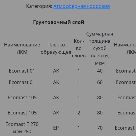
Категория:
Атмосферная коррозия
Грунтовочный слой
Суммарная
Кол-
толщина
Наименование
Пленко
Наимено
во
сухой
ЛКМ
образующее
ЛК
слоев
пленки,
мкм
Ecomast 01
AK
1
40
Ecomast
Ecomast 01
AK
1
60
Ecomast
Ecomast 105
АК
1
80
Ecomast
Ecomast 105
АК
2
80
Ecomast
Ecomast E 270
EP
1
70
Ecomast 
или 280