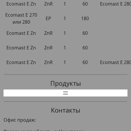
Ecomast E Zn
ZnR
1
60
Ecomast E 28
Ecomast E 270
EP
1
180
или 280
Ecomast E Zn
ZnR
1
60
Ecomast E Zn
ZnR
1
60
Ecomast E Zn
ZnR
1
60
Ecomast E 28
Продукты
Контакты
Офис продаж: