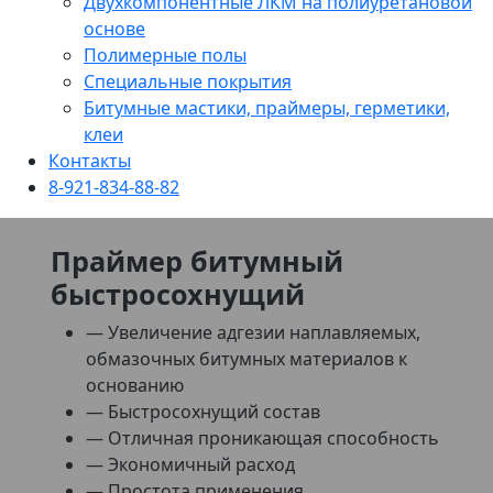
Двухкомпонентные ЛКМ на полиуретановой
основе
Полимерные полы
Специальные покрытия
Битумные мастики, праймеры, герметики,
клеи
Контакты
8-921-834-88-82
Праймер битумный
быстросохнущий
— Увеличение адгезии наплавляемых,
обмазочных битумных материалов к
основанию
— Быстросохнущий состав
— Отличная проникающая способность
— Экономичный расход
— Простота применения