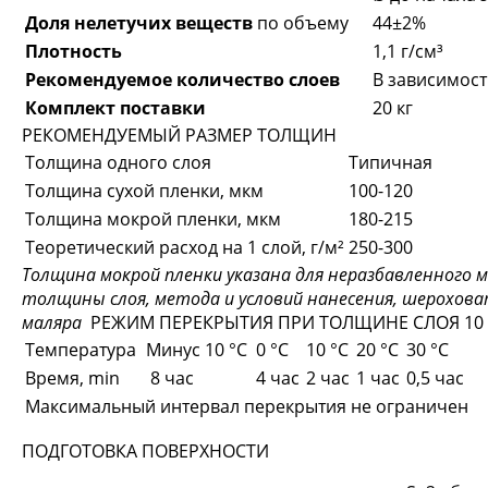
Доля нелетучих веществ
по объему
44±2%
Плотность
1,1 г/см³
Рекомендуемое количество слоев
В зависимост
Комплект поставки
20 кг
РЕКОМЕНДУЕМЫЙ РАЗМЕР ТОЛЩИН
Толщина одного слоя
Типичная
Толщина сухой пленки, мкм
100-120
Толщина мокрой пленки, мкм
180-215
Теоретический расход на 1 слой, г/м²
250-300
Толщина мокрой пленки указана для неразбавленного 
толщины слоя, метода и условий нанесения, шерохов
маляра
РЕЖИМ ПЕРЕКРЫТИЯ ПРИ ТОЛЩИНЕ СЛОЯ 10
Температура
Минус 10 °C
0 °C
10 °C
20 °C
30 °C
Время, min
8 час
4 час
2 час
1 час
0,5 час
Максимальный интервал перекрытия не ограничен
ПОДГОТОВКА ПОВЕРХНОСТИ