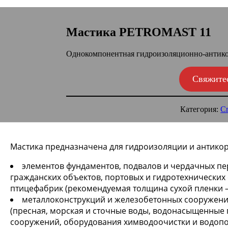
Мастика PETROMAST 11
Однокомпонентная гидроизоляционно-антико
Свяжите
Категория:
С
Мастика предназначена для гидроизоляции и антико
элементов фундаментов, подвалов и чердачных п
гражданских объектов, портовых и гидротехнических
птицефабрик (рекомендуемая толщина сухой пленки –
металлоконструкций и железобетонных сооружений
(пресная, морская и сточные воды, водонасыщенные г
сооружений, оборудования химводоочистки и водоп