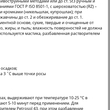
зивоструйными методами или до ст. St3 ручным и
иями ГОСТ Р ISO 8501-1, с шероховатостью (RZ) –
ми кромками (никельшлак, купрошлак); при
жавчины до ст. 2 и обезжиривание до ст. 1.
ментной основе, сухие, твердые и очищенные от
о, жиры, и пыль; влажность поверхностей не должна
используется мастика, разбавленная растворителем
 осадков;
а 3 ˚С выше точки росы
ах, выдерживают при температуре 10-25 °C в
ают 5-10 минут перед применением. Для
ителем Petrosol 43, при этом разбавление