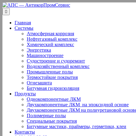
Перейти
к
содержанию
Главная
Системы
Атмосферная коррозия
Нефтегазовый комплекс
Химический комплекс
Энергетика
Машиностроение
Судостроение и судоремонт
Водохозяйственный комплекс
Промышленные полы
Термостойкие покрытия
Огнезащита
Битумная гидроизоляция
Продукты
Однокомпонентные ЛКМ
Двухкомпонентные ЛКМ ­ на эпоксидной основе
Двухкомпонентные ЛКМ на полиуретановой основ
Полимерные полы
Специальные покрытия
Битумные мастики, праймеры, герметики, клеи
Контакты