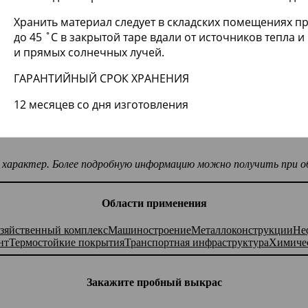
Хранить материал следует в складских помещениях п
до 45 ˚С в закрытой таре вдали от источников тепла 
и прямых солнечных лучей.
ГАРАНТИЙНЫЙ СРОК ХРАНЕНИЯ
12 месяцев со дня изготовления
ый характер. Более подробную информацию можно получить при
Области применения
зяйственный комплекс
Машиностроение
Металлоконструкции
Не
нт
Термостойкие покрытия
Транспортная инфраструктура
Химиче
Закажите пробный выкрас