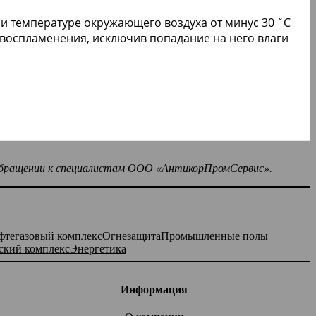
ри температуре окружающего воздуха от минус 30 ˚С
и воспламенения, исключив попадание на него влаги
 обращении к специалистам ООО «АнтикорПромСервис».
фтегазовый комплекс
Огнезащита
Промышленные полы
ский комплекс
Энергетика
Информация