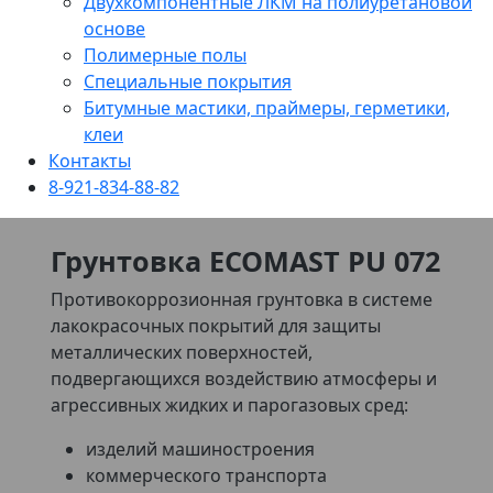
Двухкомпонентные ЛКМ на полиуретановой
основе
Полимерные полы
Специальные покрытия
Битумные мастики, праймеры, герметики,
клеи
Контакты
8-921-834-88-82
Грунтовка ECOMAST PU 072
Противокоррозионная грунтовка в системе
лакокрасочных покрытий для защиты
металлических поверхностей,
подвергающихся воздействию атмосферы и
агрессивных жидких и парогазовых сред:
изделий машиностроения
коммерческого транспорта