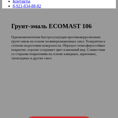
Контакты
8-921-834-88-82
Грунт-эмаль ECOMAST 106
Однокомпонентная быстросохнущая противокоррозионная
грунт-эмаль на основе полимеризационных смол. Толерантна к
степени подготовки поверхности. Образует атмосферостойкое
покрытие, хорошо сохраняет цвет и внешний вид. Совместима
со старыми покрытиями на основе алкидных, акриловых,
эпоксидных и других смол.