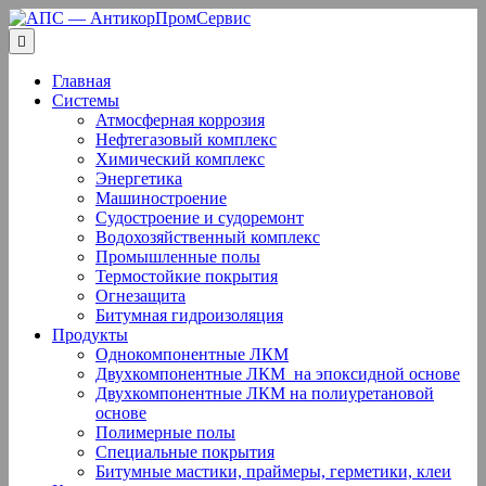
Перейти
к
содержанию
Главная
Системы
Атмосферная коррозия
Нефтегазовый комплекс
Химический комплекс
Энергетика
Машиностроение
Судостроение и судоремонт
Водохозяйственный комплекс
Промышленные полы
Термостойкие покрытия
Огнезащита
Битумная гидроизоляция
Продукты
Однокомпонентные ЛКМ
Двухкомпонентные ЛКМ ­ на эпоксидной основе
Двухкомпонентные ЛКМ на полиуретановой
основе
Полимерные полы
Специальные покрытия
Битумные мастики, праймеры, герметики, клеи