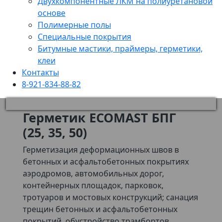
Двухкомпонентные ЛКМ на полиуретановой
основе
Полимерные полы
Специальные покрытия
Битумные мастики, праймеры, герметики,
клеи
Контакты
8-921-834-88-82
Герметик ECOMAST БПГ
(25, 35, 50)
Герметизация деформационных швов в
бетонных и асфальтобетонных покрытиях
аэродромов, автомобильных дорог,
контейнерных площадок, парковок,
тротуаров и мостовых конструкций; санация
трещин бетонных и асфальтобетонных
покрытий, обустройство трамбортов.