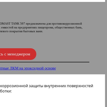
ECOMAST TANK 597 предназначена для противокоррозионной
 емкостей на предприятиях пищепрома, общественных бань,
левого покрытия бытовых ванн.
сь с менеджером
тные ЛКМ на эпоксидной основе
окоррозионной защиты внутренних поверхностей
ботки: