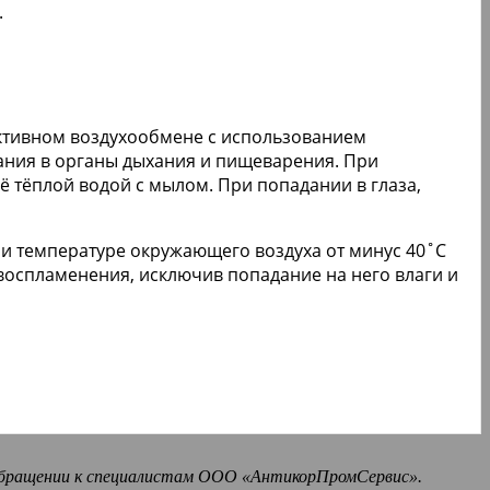
.
ктивном воздухообмене с использованием
ания в органы дыхания и пищеварения. При
 тёплой водой с мылом. При попадании в глаза,
ри температуре окружающего воздуха от минус 40˚С
 воспламенения, исключив попадание на него влаги и
 обращении к специалистам ООО «АнтикорПромСервис».