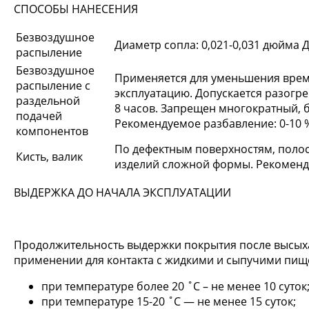
СПОСОБЫ НАНЕСЕНИЯ
Безвоздушное
Диаметр сопла: 0,021-0,031 дюйма 
распыление
Безвоздушное
Применяется для уменьшения време
распыление с
эксплуатацию. Допускается разогре
раздельной
8 часов. Запрещен многократный, б
подачей
Рекомендуемое разбавление: 0-10 
компонентов
По дефектным поверхностям, поло
Кисть, валик
изделий сложной формы. Рекоменду
ВЫДЕРЖКА ДО НАЧАЛА ЭКСПЛУАТАЦИИ
Продолжительность выдержки покрытия после высыха
применении для контакта с жидкими и сыпучими пищ
при температуре более 20 ˚С – не менее 10 суток
при температуре 15-20 ˚С — не менее 15 суток;