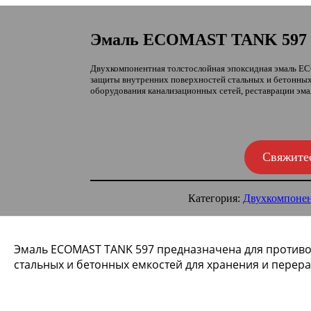
Эмаль ECOMAST TANK 597
Двухкомпонентная толстослойная эпоксидная эмаль 
защиты внутренних поверхностей стальных и бетонных
оборудования канализационных сетей, реставрации эма
Свяжите
Категория:
Двухкомпонен
Эмаль ECOMAST TANK 597 предназначена для против
стальных и бетонных емкостей для хранения и перера