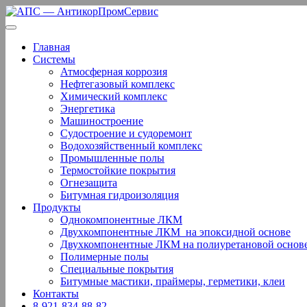
Перейти
к
содержанию
Главная
Системы
Атмосферная коррозия
Нефтегазовый комплекс
Химический комплекс
Энергетика
Машиностроение
Судостроение и судоремонт
Водохозяйственный комплекс
Промышленные полы
Термостойкие покрытия
Огнезащита
Битумная гидроизоляция
Продукты
Однокомпонентные ЛКМ
Двухкомпонентные ЛКМ ­ на эпоксидной основе
Двухкомпонентные ЛКМ на полиуретановой основ
Полимерные полы
Специальные покрытия
Битумные мастики, праймеры, герметики, клеи
Контакты
8-921-834-88-82