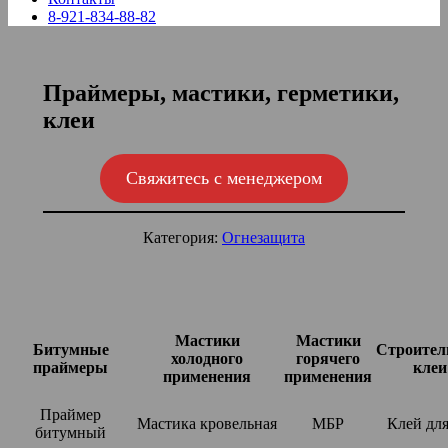
8-921-834-88-82
Праймеры, мастики, герметики,
клеи
Свяжитесь с менеджером
Категория:
Огнезащита
Мастики
Мастики
Битумные
Строител
холодного
горячего
праймеры
клеи
применения
применения
Праймер
Мастика кровельная
МБР
Клей дл
битумный