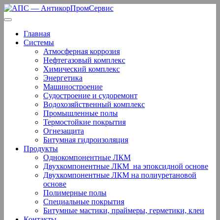
Перейти
к
содержанию
Главная
Системы
Атмосферная коррозия
Нефтегазовый комплекс
Химический комплекс
Энергетика
Машиностроение
Судостроение и судоремонт
Водохозяйственный комплекс
Промышленные полы
Термостойкие покрытия
Огнезащита
Битумная гидроизоляция
Продукты
Однокомпонентные ЛКМ
Двухкомпонентные ЛКМ ­ на эпоксидной основе
Двухкомпонентные ЛКМ на полиуретановой
основе
Полимерные полы
Специальные покрытия
Битумные мастики, праймеры, герметики, клеи
Контакты