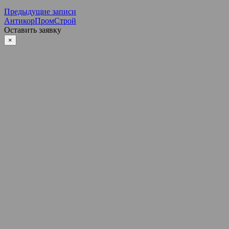
Навигация
Предыдущие записи
АнтикорПромСтрой
по
Оставить заявку
записям
×