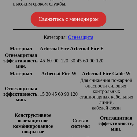
высоким сроком службы.
Свяжитесь с менеджером
Категория:
Огнезащита
Материал
Arbecoat Fire
Arbecoat Fire E
Огнезащитная
эффективность,
45
60
90
120
30
45
60
90
120
мин.
Материал
Arbecoat Fire W
Arbecoat Fire Cable W
Для снижения пожарной
опасности силовых,
Огнезащитная
контрольных
эффективность,
15
30
45
60
90
120
стационарных кабельных
мин.
линий,
кабелей связи
Конструктивное
Огнезащитная
огнезащитное
Состав
эффективность,
комбинированное
системы
мин.
покрытие