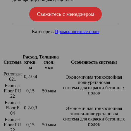
Свяжитесь с менеджером
Категория:
Промышленные полы
Расход,
Толщина
Система
кг/кв.
слоя,
Особенность системы
м
мкм
Petromast
0,2-0,4
Экономичная тонкослойная
021
полиуретановая
Ecomast
система для окраски бетонных
Floor PU
0,15
50 мкм
полов
22
Ecomast
Floor E
0,2-0,3
Экономичная тонкослойная
04
эпокси-полиуретановая
система для окраски бетонных
Ecomast
полов
Floor PU
0,15
50 мкм
22