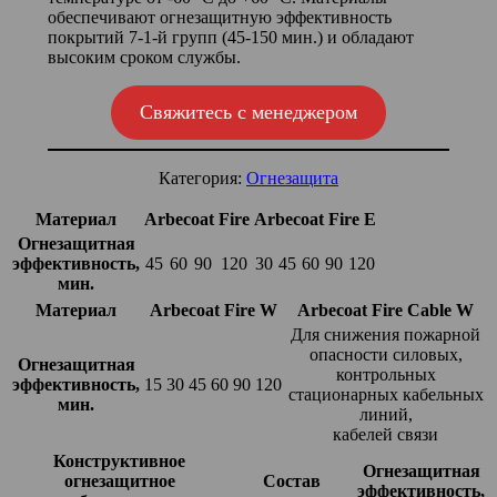
обеспечивают огнезащитную эффективность
покрытий 7-1-й групп (45-150 мин.) и обладают
высоким сроком службы.
Свяжитесь с менеджером
Категория:
Огнезащита
Материал
Arbecoat Fire
Arbecoat Fire E
Огнезащитная
эффективность,
45
60
90
120
30
45
60
90
120
мин.
Материал
Arbecoat Fire W
Arbecoat Fire Cable W
Для снижения пожарной
опасности силовых,
Огнезащитная
контрольных
эффективность,
15
30
45
60
90
120
стационарных кабельных
мин.
линий,
кабелей связи
Конструктивное
Огнезащитная
огнезащитное
Состав
эффективность,