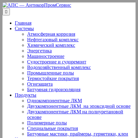
Перейти
к
содержанию
Главная
Системы
Атмосферная коррозия
Нефтегазовый комплекс
Химический комплекс
Энергетика
Машиностроение
Судостроение и судоремонт
Водохозяйственный комплекс
Промышленные полы
Термостойкие покрытия
Огнезащита
Битумная гидроизоляция
Продукты
Однокомпонентные ЛКМ
Двухкомпонентные ЛКМ ­ на эпоксидной основе
Двухкомпонентные ЛКМ на полиуретановой
основе
Полимерные полы
Специальные покрытия
Битумные мастики, праймеры, герметики, клеи