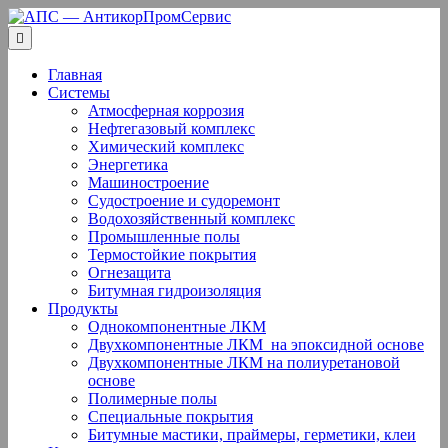
Перейти
к
содержанию
Главная
Системы
Атмосферная коррозия
Нефтегазовый комплекс
Химический комплекс
Энергетика
Машиностроение
Судостроение и судоремонт
Водохозяйственный комплекс
Промышленные полы
Термостойкие покрытия
Огнезащита
Битумная гидроизоляция
Продукты
Однокомпонентные ЛКМ
Двухкомпонентные ЛКМ ­ на эпоксидной основе
Двухкомпонентные ЛКМ на полиуретановой
основе
Полимерные полы
Специальные покрытия
Битумные мастики, праймеры, герметики, клеи