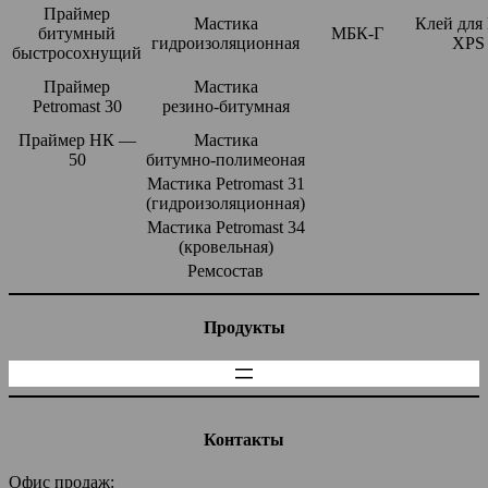
Праймер
Мастика
Клей для
битумный
МБК-Г
гидроизоляционная
XPS
быстросохнущий
Праймер
Мастика
Petromast 30
резино-битумная
Праймер НК —
Мастика
50
битумно-полимеоная
Мастика Petromast 31
(гидроизоляционная)
Мастика Petromast 34
(кровельная)
Ремсостав
Продукты
Контакты
Офис продаж: