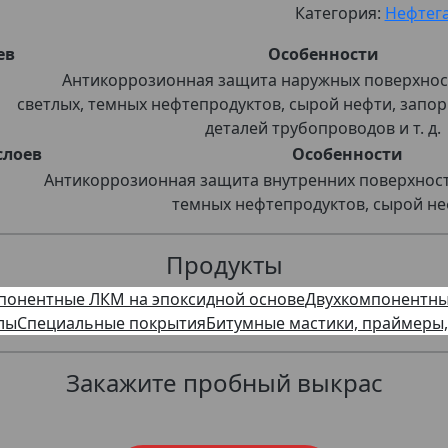
Категория:
Нефтег
ев
Особенности
Антикоррозионная защита наружных поверхнос
светлых, темных нефтепродуктов, сырой нефти, запор
деталей трубопроводов и т. д.
слоев
Особенности
Антикоррозионная защита внутренних поверхносте
темных нефтепродуктов, сырой нефт
Продукты
понентные ЛКМ на эпоксидной основе
Двухкомпонентны
лы
Специальные покрытия
Битумные мастики, праймеры,
Закажите пробный выкрас