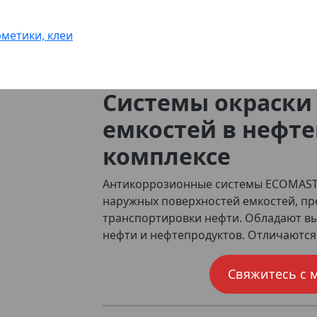
метики, клеи
Системы окраски 
емкостей в нефт
комплексе
Антикоррозионные системы ECOMAST 
наружных поверхностей емкостей, пр
транспортировки нефти. Обладают вы
нефти и нефтепродуктов. Отличаются
Свяжитесь с 