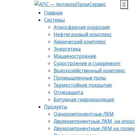
Перейти
к
Главная
содержанию
Системы
Атмосферная коррозия
Нефтегазовый комплекс
Химический комплекс
Энергетика
Машиностроение
Судостроение и судоремонт
Водохозяйственный комплекс
Промышленные полы
Термостойкие покрытия
Огнезащита
Битумная гидроизоляция
Продукты
Однокомпонентные ЛКМ
Двухкомпонентные ЛКМ ­ на эпок
Двухкомпонентные ЛКМ на полиу