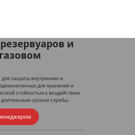
резервуаров и
егазовом
для защиты внутренних и
едназначенных для хранения и
сокой стойкостью к воздействию
 длительным сроком службы.
менеджером