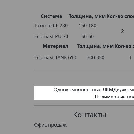
Система
Толщина, мкм
Кол-во сло
Ecomast E 280
150-180
2
Ecomast PU 74
50-60
Материал
Толщина, мкм
Кол-во 
Ecomast TANK 610
300-350
1
Однокомпонентные ЛКМ
Двухком
Полимерные по
Контакты
Офис продаж: