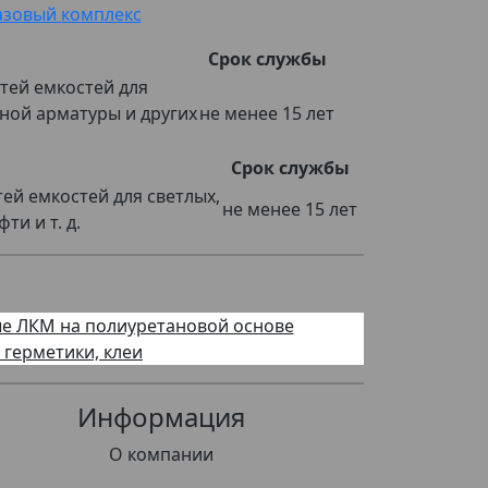
азовый комплекс
Срок службы
тей емкостей для
ной арматуры и других
не менее 15 лет
Срок службы
й емкостей для светлых,
не менее 15 лет
и и т. д.
е ЛКМ на полиуретановой основе
 герметики, клеи
Информация
О компании