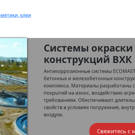
метики, клеи
Системы окраски
конструкций ВХК
Антикоррозионные системы ECOMAST
бетонных и железобетонных конструк
комплекса. Материалы разработаны с
покрытий на износ, воздействию агр
требованиям. Обеспечивают длитель
свойств в условиях погружения, вну
воздухе.
Свяжитесь с 