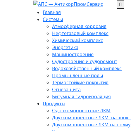
Перейти
к
Главная
содержанию
Системы
Атмосферная коррозия
Нефтегазовый комплекс
Химический комплекс
Энергетика
Машиностроение
Судостроение и судоремонт
Водохозяйственный комплекс
Промышленные полы
Термостойкие покрытия
Огнезащита
Битумная гидроизоляция
Продукты
Однокомпонентные ЛКМ
Двухкомпонентные ЛКМ ­ на эпок
Двухкомпонентные ЛКМ на полиу