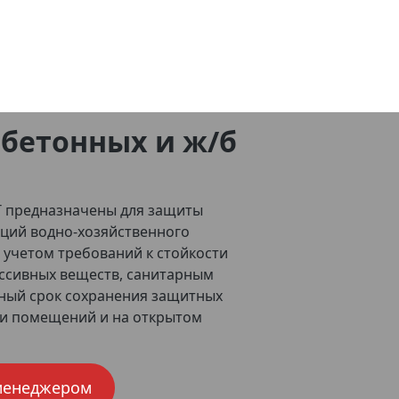
 бетонных и ж/б
 предназначены для защиты
ций водно-хозяйственного
 учетом требований к стойкости
ессивных веществ, санитарным
ный срок сохранения защитных
три помещений и на открытом
менеджером