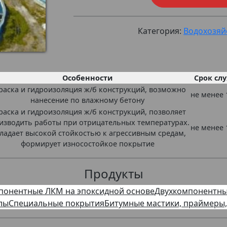
Категория:
Водохозяй
Особенности
Срок сл
раска и гидроизоляция ж/б конструкций, возможно
не менее 
нанесение по влажному бетону
раска и гидроизоляция ж/б конструкций, позволяет
изводить работы при отрицательных температурах.
не менее 
ладает высокой стойкостью к агрессивным средам,
формирует износостойкое покрытие
Продукты
понентные ЛКМ на эпоксидной основе
Двухкомпонентны
лы
Специальные покрытия
Битумные мастики, праймеры,