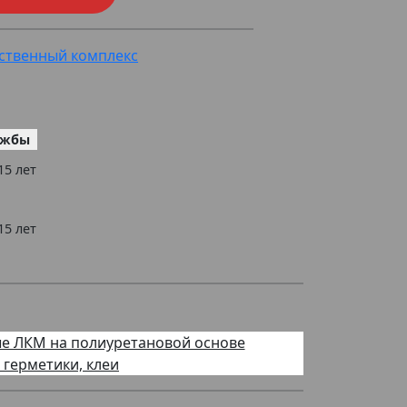
ственный комплекс
ужбы
15 лет
15 лет
е ЛКМ на полиуретановой основе
 герметики, клеи