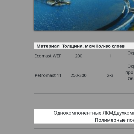
Материал
Толщина, мкм
Кол-во слоев
Ок
Ecomast WEP
200
1
Ок
про
Petromast 11
250-300
2-3
Об
Однокомпонентные ЛКМ
Двухком
Полимерные по