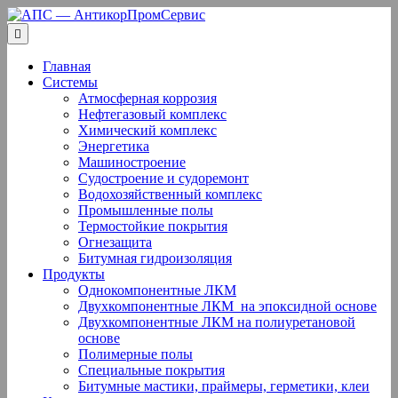
Перейти
к
содержанию
Главная
Системы
Атмосферная коррозия
Нефтегазовый комплекс
Химический комплекс
Энергетика
Машиностроение
Судостроение и судоремонт
Водохозяйственный комплекс
Промышленные полы
Термостойкие покрытия
Огнезащита
Битумная гидроизоляция
Продукты
Однокомпонентные ЛКМ
Двухкомпонентные ЛКМ ­ на эпоксидной основе
Двухкомпонентные ЛКМ на полиуретановой
основе
Полимерные полы
Специальные покрытия
Битумные мастики, праймеры, герметики, клеи